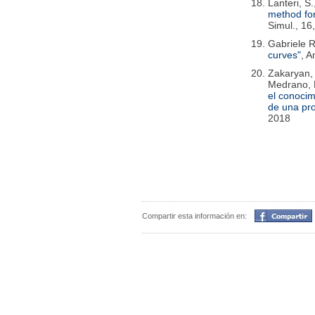
Lanteri, S.
method fo
Simul., 16
Gabriele R
curves"
, A
Zakaryan, 
Medrano, E
el conocim
de una pr
2018
Compartir
Compartir esta información en: