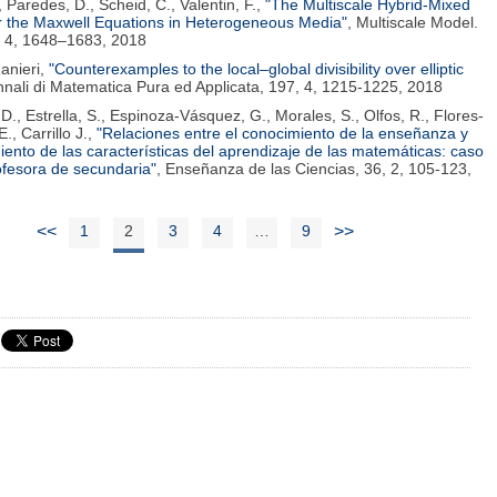
, Paredes, D., Scheid, C., Valentin, F.,
"The Multiscale Hybrid-Mixed
r the Maxwell Equations in Heterogeneous Media"
, Multiscale Model.
, 4, 1648–1683, 2018
anieri,
"Counterexamples to the local–global divisibility over elliptic
nnali di Matematica Pura ed Applicata, 197, 4, 1215-1225, 2018
D., Estrella, S., Espinoza-Vásquez, G., Morales, S., Olfos, R., Flores-
., Carrillo J.,
"Relaciones entre el conocimiento de la enseñanza y
iento de las características del aprendizaje de las matemáticas: caso
ofesora de secundaria"
, Enseñanza de las Ciencias, 36, 2, 105-123,
<<
1
2
3
4
…
9
>>