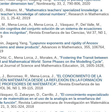
 center dimension two"
, Nonlinearity, 33, 2, 790-806, 2020
D., Ribeiro, M.,
"Mathematics teachers’ specialized knowledge: a
teacher’s knowledge of rational numbers"
, Research in Mathematics
 21, 1, 25-42, 2019
 M., Mena-Lorca, A., Mena-Lorca, J., Vásquez, P., Del Valle, M.,
ión cognitiva del conjunto solución de un sistema de ecuaciones
on dos incógnitas"
, Revista Enseñanza de las Ciencias, Vol 37, N0 1,
19
in, Jiagang Yang,
"Lyapunov exponents and rigidity of Anosov
isms and skew products"
, Advances in Mathematics, 355, 106764,
19
rtiz, C., Mena Lorca, J., Morales, A.,
"Fostering the Transit between
d and Mathematical World: Some Phases on the Modelling Cycle"
,
nal Journal of Science and Mathematics Education, 16, 1605-1628,
 J., Borromeo, R., Mena-Lorca, J.,
"EL CONOCIMIENTO DE LA
IÓN MATEMÁTICA DESDE LA REFLEXIÓN EN LA FORMACIÓN
DE PROFESORES DE MATEMÁTICA"
, Revista Enseñanza de las
VOL 36, N0 1, 99-115, 2018
ásquez, G, Zakaryan, D., Carrillo, J.,
"El conocimiento especializado
or de matemáticas en el uso de la analogía en la enseñanza del
e función"
, Revista Latinoamericana de Investigación en Matemática
 21, 3, 301-324, 2018