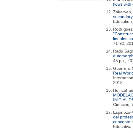
flows with
Zakaryan, 
secondary 
Education,
Rodríguez,
"Construcc
lineales c
71-92, 20
Radu Sagh
automorph
45 pp., 20
Guerrero-O
Real Worl
Internatio
2018
Huincahue,
MODELAC
INICIAL 
Ciencias, 
Espinoza-V
del profes
concepto d
Educativa,