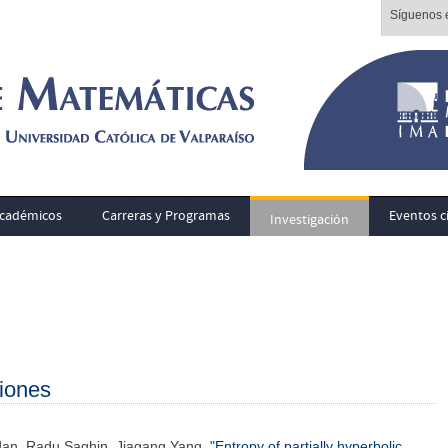
Síguenos e
cadémicos
Carreras y Programas
Eventos ci
Investigación
iones
dan, Radu Saghin, Jiagang Yang,
"Entropy of partially hyperbolic