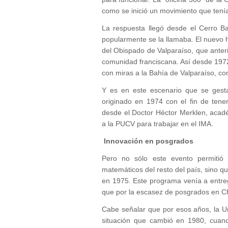
como se inició un movimiento que tenía
La respuesta llegó desde el Cerro Ba
popularmente se la llamaba. El nuevo 
del Obispado de Valparaíso, que ante
comunidad franciscana. Así desde 1972
con miras a la Bahía de Valparaíso, co
Y es en este escenario que se gest
originado en 1974 con el fin de tene
desde el Doctor Héctor Merklen, acadé
a la PUCV para trabajar en el IMA.
Innovación en posgrados
Pero no sólo este evento permitió 
matemáticos del resto del país, sino 
en 1975. Este programa venía a entre
que por la escasez de posgrados en Chi
Cabe señalar que por esos años, la U
situación que cambió en 1980, cuand