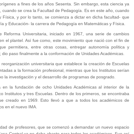
orígenes a fines de los años Sesenta. Sin embargo, esta ciencia ya
, cuando se crea la Facultad de Pedagogía. Es en este año, cuando
 Física, y por lo tanto, se comienza a dictar en dicha facultad- que
ía y Educación- la carrera de Pedagogía en Matemáticas y Física.
e Reforma Universitaria, iniciado en 1967, una serie de cambios
en el plantel. Así fue como, este movimiento que nació con el fin de
ue permitiera, entre otras cosas, entregar autonomía política y
; dio paso finalmente a la conformación de Unidades Académicas.
eorganización universitaria que establece la creación de Escuelas
entadas a la formación profesional, mientras que los Institutos serían
bo la investigación y el desarrollo de programas de posgrado.
a en la fundación de ocho Unidades Académicas al interior de la
co Institutos y tres Escuelas. Dentro de los primeros, se encontraba
 fue creado en 1969. Esto llevó a que a todos los académicos de
os en el nuevo IMA.
ntidad de profesores, que se comenzó a demandar un nuevo espacio
a Casa Central ya no daba abasto para todos los académicos. Fue así