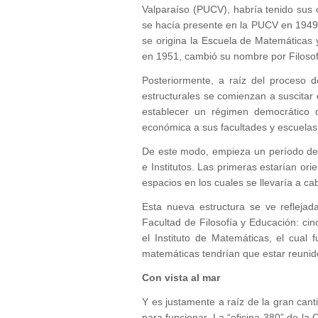
Valparaíso (PUCV), habría tenido sus 
se hacía presente en la PUCV en 1949
se origina la Escuela de Matemáticas y
en 1951, cambió su nombre por Filosof
Posteriormente, a raíz del proceso d
estructurales se comienzan a suscitar 
establecer un régimen democrático q
económica a sus facultades y escuelas
De este modo, empieza un período de r
e Institutos. Las primeras estarían ori
espacios en los cuales se llevaría a ca
Esta nueva estructura se ve reflejad
Facultad de Filosofía y Educación: cin
el Instituto de Matemáticas, el cual
matemáticas tendrían que estar reunid
Con vista al mar
Y es justamente a raíz de la gran ca
para funcionar. La “oficina 380” de l