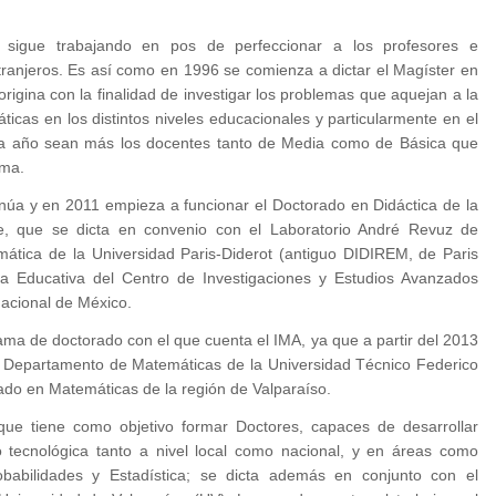
A sigue trabajando en pos de perfeccionar a los profesores e
tranjeros. Es así como en 1996 se comienza a dictar el Magíster en
origina con la finalidad de investigar los problemas que aquejan a la
icas en los distintos niveles educacionales y particularmente en el
ada año sean más los docentes tanto de Media como de Básica que
ama.
inúa y en 2011 empieza a funcionar el Doctorado en Didáctica de la
e, que se dicta en convenio con el Laboratorio André Revuz de
mática de la Universidad Paris-Diderot (antiguo DIDIREM, de Paris
a Educativa del Centro de Investigaciones y Estudios Avanzados
Nacional de México.
ama de doctorado con el que cuenta el IMA, ya que a partir del 2013
l Departamento de Matemáticas de la Universidad Técnico Federico
do en Matemáticas de la región de Valparaíso.
que tiene como objetivo formar Doctores, capaces de desarrollar
/o tecnológica tanto a nivel local como nacional, y en áreas como
obabilidades y Estadística; se dicta además en conjunto con el