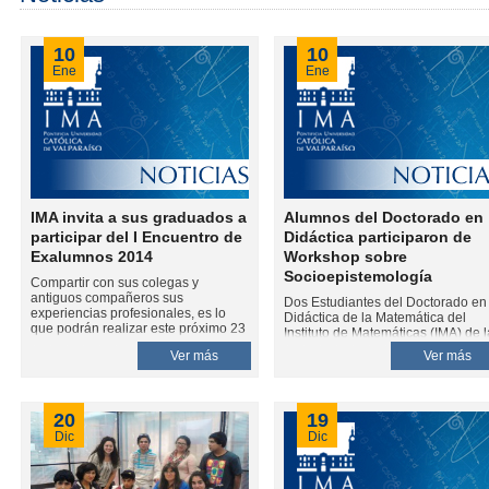
10
10
Ene
Ene
IMA invita a sus graduados a
Alumnos del Doctorado en
participar del I Encuentro de
Didáctica participaron de
Exalumnos 2014
Workshop sobre
Socioepistemología
Compartir con sus colegas y
antiguos compañeros sus
Dos Estudiantes del Doctorado en
experiencias profesionales, es lo
Didáctica de la Matemática del
que podrán realizar este próximo 23
Instituto de Matemáticas (IMA) de l
de enero, los graduados del Instituto
Pontificia Universidad Católica de
Ver más
Ver más
de Matemáticas (IMA) de la
Valparaíso (PUCV), expusieron en
Pontificia Universidad Católica de
2º Encuentro Workshop,
Valparaíso (PUCV) en el I Encuentro
Socioepistemología: Modelación y
de Exalumnos 2014 del IMA. El
Tecnología; que se realizó ayer en
20
19
espacio, de carácter gratuito, se
Facultad de Humanidades y
llevará a cabo en las dependencias
Dic
Dic
Educación de la Universidad
de esta Unidad Académica, a partir
Internacional SEK.
de las 10.00 horas.