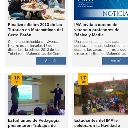
Finaliza edición 2013 de las
IMA invita a cursos de
Tutorías en Matemáticas del
verano a profesores de
Cerro Barón
Básica y Media
Con una entretenida convivencia,
Una buena oportunidad para
finalizó este miércoles 18 de
perfeccionarse profesionalmente
diciembre, la edición 2013 de las
durante las vacaciones, es la que
Tutorías en Matemáticas del Cerro
ofrece el Instituto de Matemáticas
Barón de Valparaíso. El proyecto,
(IMA) de la Pontificia Universidad
Ver más
Ver más
llevado a cabo por estudiantes del
Católica de Valparaíso (PUCV) a l
Instituto de Matemáticas (IMA) de la
docentes del área que realicen
Pontificia Universidad Católica de
clases en Enseñanza Media, o ent
Valparaíso (PUCV), consistió en
5º y 8º Básico. Se trata de dos
18
17
clases de reforzamiento para
cursos de verano sobre “Resoluci
alumnos de Enseñanza Básica y
de Problemas para el aprendizaje
Dic
Dic
Media.
de la matemática en el aula”, que 
realizarán a partir del 6 de enero 
el IMA.
Estudiantes de Pedagogía
Estudiantes del IMA le
presentaron Trabajos de
celebraron la Navidad a