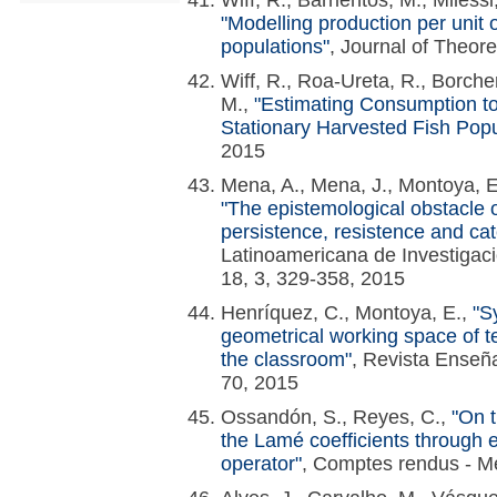
Wiff, R., Barrientos, M., Milessi
"Modelling production per unit 
populations"
, Journal of Theore
Wiff, R., Roa-Ureta, R., Borcher
M.,
"Estimating Consumption t
Stationary Harvested Fish Popu
2015
Mena, A., Mena, J., Montoya, E
"The epistemological obstacle of
persistence, resistence and cat
Latinoamericana de Investigac
18, 3, 329-358, 2015
Henríquez, C., Montoya, E.,
"S
geometrical working space of te
the classroom"
, Revista Enseña
70, 2015
Ossandón, S., Reyes, C.,
"On t
the Lamé coefficients through e
operator"
, Comptes rendus - M