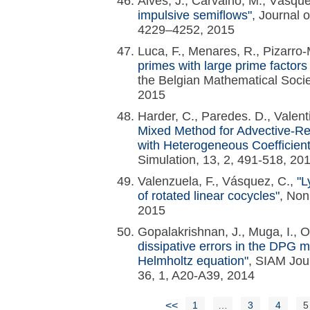
Alves, J., Carvalho, M., Vásqu
impulsive semiflows"
, Journal o
4229–4252, 2015
Luca, F., Menares, R., Pizarro
primes with large prime factors
the Belgian Mathematical Socie
2015
Harder, C., Paredes. D., Valenti
Mixed Method for Advective-R
with Heterogeneous Coefficient
Simulation, 13, 2, 491-518, 20
Valenzuela, F., Vásquez, C.,
"L
of rotated linear cocycles"
, Non
2015
Gopalakrishnan, J., Muga, I., O
dissipative errors in the DPG 
Helmholtz equation"
, SIAM Jou
36, 1, A20-A39, 2014
<<
1
…
3
4
5