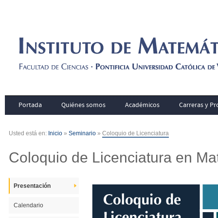
Portada
Quiénes somos
Académicos
Carreras y P
Usted está en:
Inicio
»
Seminario
»
Coloquio de Licenciatura
Coloquio de Licenciatura en Ma
Presentación
Calendario