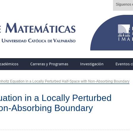
Síguenos e
cadémicos
Carreras y Programas
Investigación
Eventos ci
holtz Equation in a Locally Perturbed Half-Space with Non-Absorbing Boundary
ation in a Locally Perturbed
Non-Absorbing Boundary