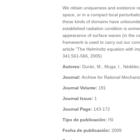
We obtain uniqueness and existence resu
space, or in a compact local perturbatio
these kinds of domains have unbounded
established radiation condition is som
appearance of surface waves (in the ca
framework is used to carry out our com
article “The Helmholtz equation with im
341:561-566, 2005)
Autores:
Durán, M., Muga, I., Nédélec
Journal:
Archive for Rational Mechani
Journal Volume:
191
Journal Issue:
1
Journal Page:
143-172
Tipo de publicación:
ISI
Fecha de publicación:
2009