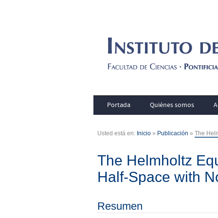
Portada
Quiénes somos
A
Usted está en:
Inicio
»
Publicación
»
The Helm
The Helmholtz Equ
Half-Space with 
Resumen