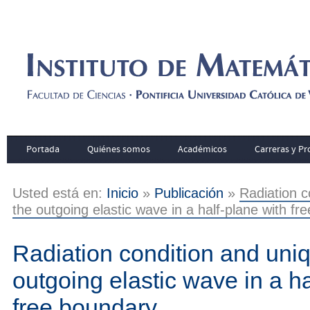
Portada
Quiénes somos
Académicos
Carreras y P
Usted está en:
Inicio
»
Publicación
»
Radiation c
the outgoing elastic wave in a half-plane with fr
Radiation condition and uniq
outgoing elastic wave in a ha
free boundary