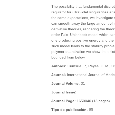
The possibility that fundamental discre
regulator for ultraviolet singularities a
the same expectations, we investigate
can smooth away the large amount of ne
derivative theories, rendering the theo
order Pais–Uhlenbeck model which can 
one producing positive energy and the 
such model leads to the stability probl
polymer quantization we show the exis
bounded from below.
Autores:
Cumsille, P., Reyes, C. M., 
Journal:
International Journal of Mode
Journal Volume:
31
Journal Issue:
Journal Page:
1650040 (13 pages)
Tipo de publicación:
ISI