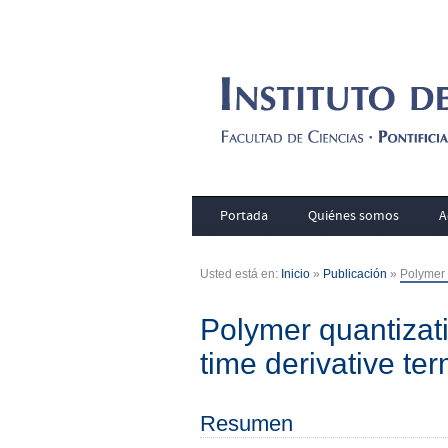
Portada
Quiénes somos
A
Usted está en:
Inicio
»
Publicación
»
Polymer q
Polymer quantizati
time derivative te
Resumen