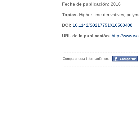
Fecha de publicación:
2016
Topics:
Higher time derivatives, polyme
DOI:
10.1142/S0217751X16500408
URL de la publicación:
http://www.w
Compartir
Compartir esta información en: