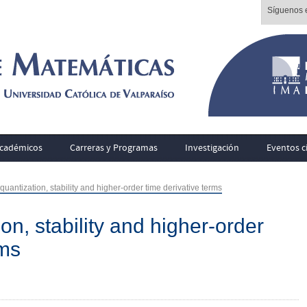
Síguenos e
cadémicos
Carreras y Programas
Investigación
Eventos ci
uantization, stability and higher-order time derivative terms
on, stability and higher-order
rms