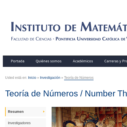
Portada
Quiénes somos
Académicos
Carreras y P
Usted está en:
Inicio
»
Investigación
»
Teoría de Números
Teoría de Números / Number T
Resumen
Investigadores