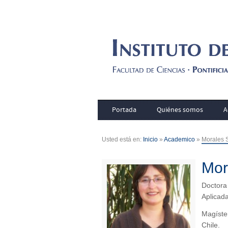
Portada
Quiénes somos
A
Usted está en:
Inicio
»
Academico
»
Morales S
Mor
Doctora
Aplicad
Magíster
Chile.