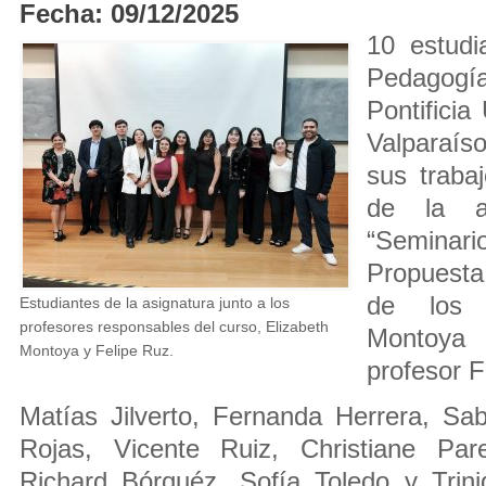
Fecha: 09/12/2025
10 estudi
Pedagogía
Pontificia
Valparaí
sus traba
de la a
“Semina
Propuesta
de los p
Estudiantes de la asignatura junto a los
profesores responsables del curso, Elizabeth
Montoya
Montoya y Felipe Ruz.
profesor 
Matías Jilverto, Fernanda Herrera, Sabr
Rojas, Vicente Ruiz, Christiane Pare
Richard Bórquéz, Sofía Toledo y Trini