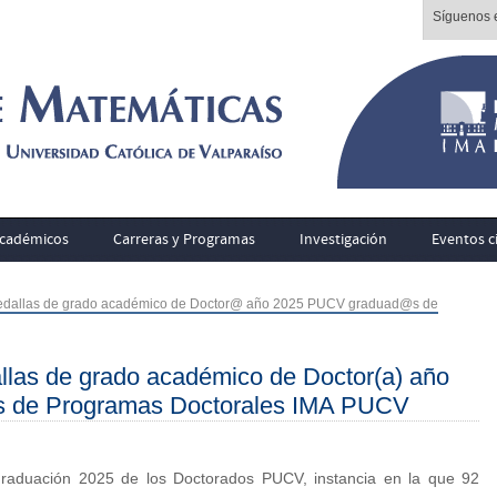
Síguenos e
cadémicos
Carreras y Programas
Investigación
Eventos ci
edallas de grado académico de Doctor@ año 2025 PUCV graduad@s de
llas de grado académico de Doctor(a) año
 de Programas Doctorales IMA PUCV
graduación 2025 de los Doctorados PUCV, instancia en la que 92