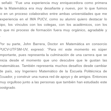
ia) señaló: “Fue una experiencia muy enriquecedora como primera
 de la Matemática era muy desafiante y nuevo, por lo que fuimos
ino en un proceso colaborativo entre ambas universidades que me
experiencia en el IMA PUCV, como su alumni quiero destacar lo
po, los vínculos con los colegas, con los académicos, con los
n que mi proceso de formación fuera muy orgánico, agradable y
.
Por su parte, John Barrera, Doctor en Matemática en consorcio
PUCV-UTFSM-UV, expresó: “Para mí este momento es súper
importante, pues representa la culminación de una carrera que se
inicia desde el momento que uno descubre que le gustan las
matemáticas. También representa muchos desafíos desde cambiar
de país, soy Ingeniero Matemático de la Escuela Politécnica de
Ecuador, y construir una nueva red de apoyo y de amigos. Entonces
muy orgulloso junto a las personas que también han estudiado este
postgrado.