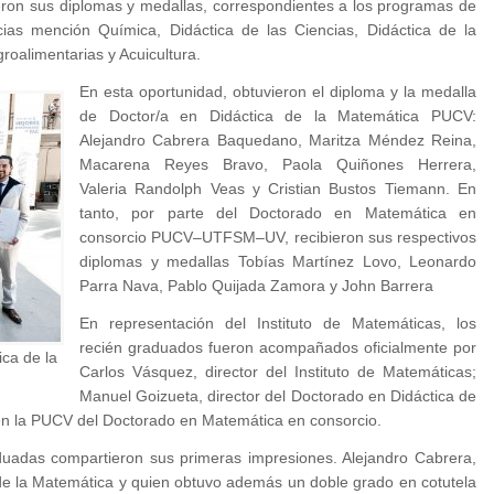
ron sus diplomas y medallas, correspondientes a los programas de
ncias mención Química, Didáctica de las Ciencias, Didáctica de la
oalimentarias y Acuicultura.
En esta oportunidad, obtuvieron el diploma y la medalla
de Doctor/a en Didáctica de la Matemática PUCV:
Alejandro Cabrera Baquedano, Maritza Méndez Reina,
Macarena Reyes Bravo, Paola Quiñones Herrera,
Valeria Randolph Veas y Cristian Bustos Tiemann. En
tanto, por parte del Doctorado en Matemática en
consorcio PUCV–UTFSM–UV, recibieron sus respectivos
diplomas y medallas Tobías Martínez Lovo, Leonardo
Parra Nava, Pablo Quijada Zamora y John Barrera
En representación del Instituto de Matemáticas, los
recién graduados fueron acompañados oficialmente por
ca de la
Carlos Vásquez, director del Instituto de Matemáticas;
Manuel Goizueta, director del Doctorado en Didáctica de
r en la PUCV del Doctorado en Matemática en consorcio.
raduadas compartieron sus primeras impresiones. Alejandro Cabrera,
de la Matemática y quien obtuvo además un doble grado en cotutela