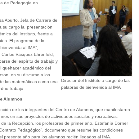
era de Pedagogía en
isa Aburto, Jefa de Carrera de
a su cargo la presentación
mica del Instituto, frente a
ntes. El programa de la
 bienvenida al IMA”,
o, Carlos Vásquez Ehrenfeld,
rse del espíritu de trabajo y
del quehacer académico del
nson, en su discurso a los
Director del Instituto a cargo de las
o de las matemáticas como una
palabras de bienvenida al IMA
rduo trabajo.
de Alumnos
ención de los integrantes del Centro de Alumnos, que manifestaron
mnos en sus proyectos de actividades sociales y recreativas.
 de la Recepción, los profesores de primer año, Estefanía Dorner
 “Contrato Pedagógico”, documento que resume las condiciones
el presente año para los alumnos recién llegados al IMA.