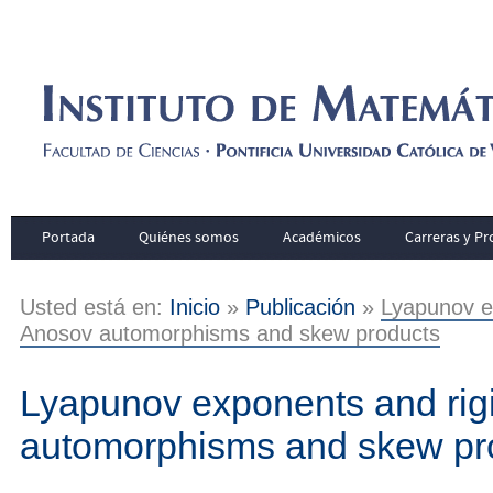
Portada
Quiénes somos
Académicos
Carreras y P
Usted está en:
Inicio
»
Publicación
»
Lyapunov ex
Anosov automorphisms and skew products
Lyapunov exponents and rigi
automorphisms and skew pr