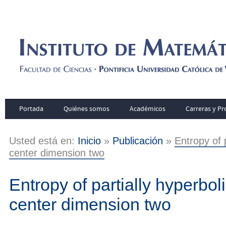
Portada
Quiénes somos
Académicos
Carreras y P
Usted está en:
Inicio
»
Publicación
»
Entropy of p
center dimension two
Entropy of partially hyperbol
center dimension two