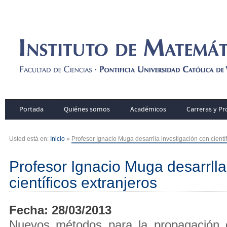
Portada
Quiénes somos
Académicos
Carreras y P
Usted está en:
Inicio
»
Profesor Ignacio Muga desarrlla investigación con científ
Profesor Ignacio Muga desarrlla
científicos extranjeros
Fecha: 28/03/2013
Nuevos métodos para la propagación