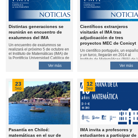
Distintas generaciones se
Científicos extranjeros
reunirán en encuentro de
visitarán el IMA tras
exalumnos del IMA
adjudicación de tres
proyectos MEC de Conicyt
Un encuentro de exalumnos se
realizará el próximo 5 de octubre en
Un científico portugués, un españo
el Instituto de Matemáticas (IMA) de
y un turco, llegarán en 2014 al
la Pontificia Universidad Católica de
Instituto de Matemáticas (IMA) de l
Valparaíso (PUCV). El evento, que
Pontificia Universidad Católica de
Ver más
Ver más
consiste en una actividad satélite de
Valparaíso (PUCV), gracias a la
la XXXIX Semana de la Matemática,
adjudicación de tres proyectos en 
tiene por objetivo reunir a los
convocatoria 2013 del Concurso 
profesionales egresados de las
Atracción de Capital Humano
23
12
carreras de Pedagogía y
Avanzado del Extranjero- Modalid
Licenciatura en Matemáticas, en
Sep
Sep
Estadías Cortas (MEC) de la
torno a la reflexión de novedosas
Comisión Nacional de Investigaci
iniciativas de enseñanza de las
Científica y Tecnológica de Chile
matemáticas
(Conicyt).
Pasantía en Chiloé:
IMA invita a profesores y
matemáticas en el sur de
estudiantes a participar de 