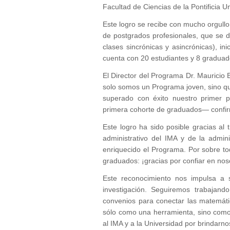
Facultad de Ciencias de la Pontificia U
Este logro se recibe con mucho orgullo,
de postgrados profesionales, que se d
clases sincrónicas y asincrónicas), i
cuenta con 20 estudiantes y 8 graduado
El Director del Programa Dr. Mauricio
solo somos un Programa joven, sino qu
superado con éxito nuestro primer p
primera cohorte de graduados— confir
Este logro ha sido posible gracias a
administrativo del IMA y de la admin
enriquecido el Programa. Por sobre t
graduados: ¡gracias por confiar en nos
Este reconocimiento nos impulsa a s
investigación. Seguiremos trabajand
convenios para conectar las matemáti
sólo como una herramienta, sino como u
al IMA y a la Universidad por brindarno