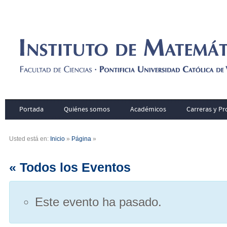
Portada
Quiénes somos
Académicos
Carreras y P
Usted está en:
Inicio
»
Página
»
« Todos los Eventos
Este evento ha pasado.