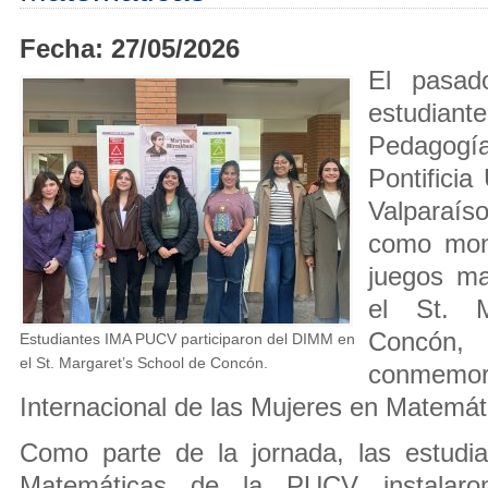
Fecha: 27/05/2026
El pasad
estudian
Pedagogía
Pontificia
Valparaís
como moni
juegos ma
el St. M
Concón,
Estudiantes IMA PUCV participaron del DIMM en
el St. Margaret’s School de Concón.
conmem
Internacional de las Mujeres en Matemát
Como parte de la jornada, las estudi
Matemáticas de la PUCV instalaro