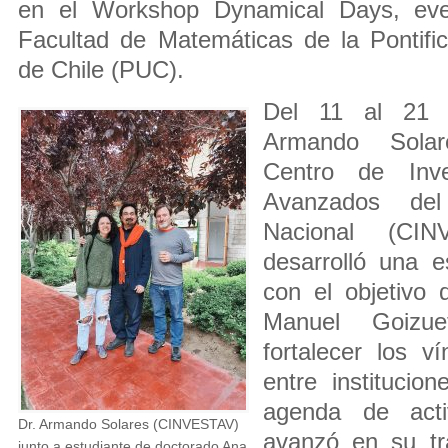
en el Workshop Dynamical Days, eve
Facultad de Matemáticas de la Pontific
de Chile (PUC).
Del 11 al 21 d
Armando Solare
Centro de Inve
Avanzados del 
Nacional (CIN
desarrolló una e
con el objetivo d
Manuel Goiz
fortalecer los v
entre institucio
agenda de acti
Dr. Armando Solares (CINVESTAV)
avanzó en su tr
junto a estudiante de doctorado Ana