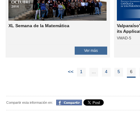
XL Semana de la Matemática
Valparaíso
its Applic
VMAD-5
Ver más
<<
1
…
4
5
6
Compartir
Compartir esta información en: