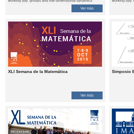
working day: groups and low dimensional dynamics"
working day:
which will take place at Valparaiso, Chile, on October
which will ta
Ver más
15 -16th, 2015. The idea is to gather researchers,
15 -16th, 201
postdocs and students interested on topics related to
postdocs and 
groups, groups action, low dimensional dynamic,
groups, group
entropy etc.
entropy etc.
XLI Semana de la Matemática
Simposio 
Ver más