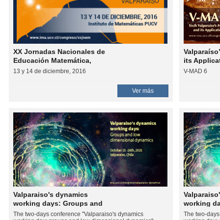
XX Jornadas Nacionales de
Valparaíso
Educación Matemática,
its Applic
Campus Curauma-Facultad
13 y 14 de diciembre, 2016
V-MAD 6
de Ciencias, PUCV. 13 y 14 de
diciembre, 2016
Ver más
Valparaiso's dynamics
Valparaiso
working days: Groups and
working d
low dimensional dynamics
low dimen
The two-days conference "Valparaiso's dynamics
The two-days