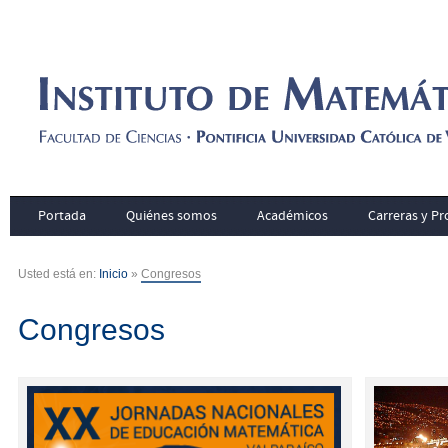
Portada
Quiénes somos
Académicos
Carreras y P
Usted está en:
Inicio
»
Congresos
Congresos