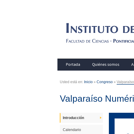
Portada
Quiénes somos
A
Usted está en:
Inicio
»
Congreso
»
Valparaís
Valparaíso Numéri
Introducción
Calendario