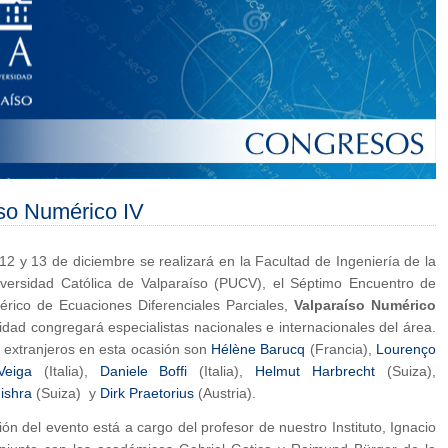
so Numérico IV
12 y 13 de diciembre se realizará en la Facultad de Ingeniería de la
niversidad Católica de Valparaíso (PUCV), el Séptimo Encuentro de
érico de Ecuaciones Diferenciales Parciales,
Valparaíso Numérico
vidad congregará especialistas nacionales e internacionales del área.
s extranjeros en esta ocasión son
Hélène Barucq
(Francia),
Lourenço
Veiga
(Italia),
Daniele Boffi
(Italia),
Helmut Harbrecht
(Suiza),
ishra
(Suiza) y
Dirk Praetorius
(Austria).
ón del evento está a cargo del profesor de nuestro Instituto, Ignacio