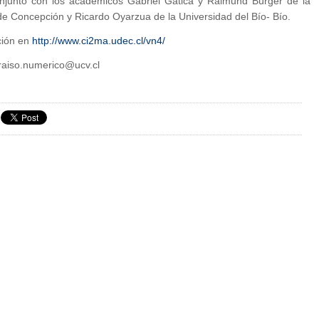
njunto con los académicos Gabriel Gatica y Raimund Bürger de la
de Concepción y Ricardo Oyarzua de la Universidad del Bío- Bío.
ción en
http://www.ci2ma.udec.cl/vn4/
araiso.numerico@ucv.cl