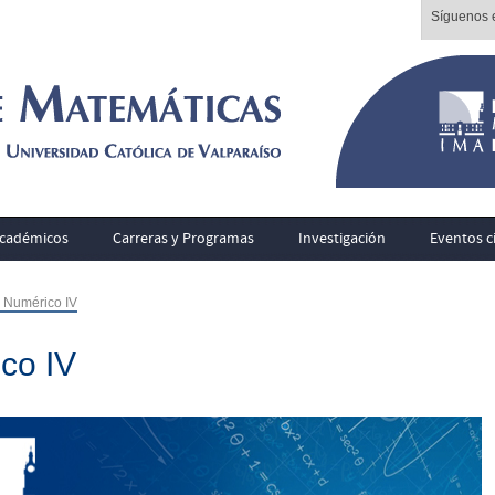
Síguenos e
cadémicos
Carreras y Programas
Investigación
Eventos ci
o Numérico IV
co IV