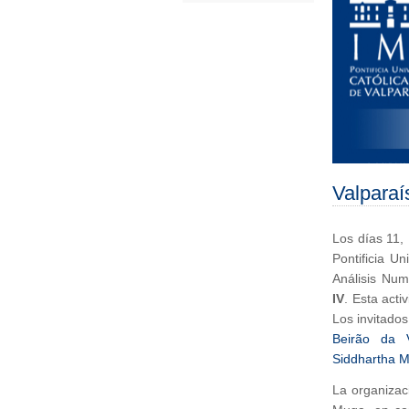
Valparaí
Los días 11, 
Pontificia U
Análisis Num
IV
. Esta acti
Los invitado
Beirão da 
Siddhartha M
La organizaci