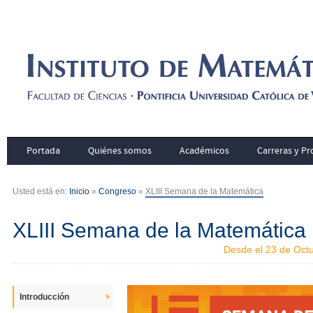
Portada
Quiénes somos
Académicos
Carreras y P
Usted está en:
Inicio
»
Congreso
»
XLIII Semana de la Matemática
XLIII Semana de la Matemática
Desde el 23 de Octu
Introducción