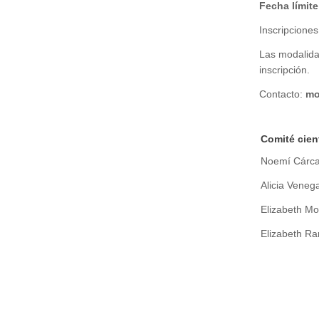
Fecha límite
Inscripcione
Las modalida
inscripción.
Contacto:
mo
Comité cient
Noemí Cárca
Alicia Vene
Elizabeth M
Elizabeth R