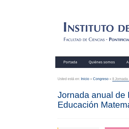
Portada
Quiénes somos
A
Usted está en:
Inicio
»
Congreso
»
II Jornada
Jornada anual de 
Educación Matemá