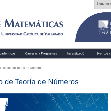
Síguenos e
cadémicos
Carreras y Programas
Investigación
Eventos ci
o chileno de Teoría de Números
no de Teoría de Números