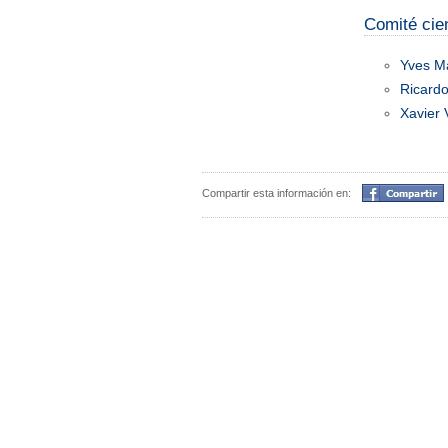
Comité cien
Yves Ma
Ricard
Xavier 
Compartir
Compartir esta información en: