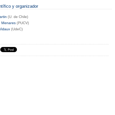
tífico y organizador
rtin
(U. de Chile)
o Menares
(PUCV)
Vidaux
(UdeC)