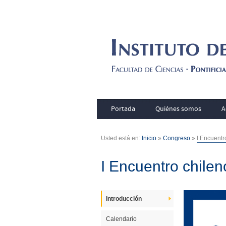
Portada
Quiénes somos
A
Usted está en:
Inicio
»
Congreso
»
I Encuentr
I Encuentro chile
Introducción
Calendario