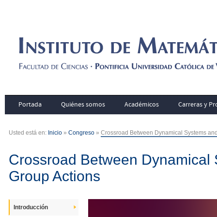
Portada
Quiénes somos
Académicos
Carreras y P
Usted está en:
Inicio
»
Congreso
»
Crossroad Between Dynamical Systems and
Crossroad Between Dynamical 
Group Actions
Introducción