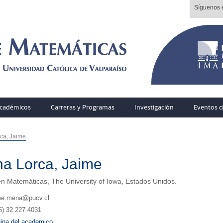
Síguenos e
cadémicos
Carreras y Programas
Investigación
Eventos ci
ca, Jaime
a Lorca, Jaime
en Matemáticas, The University of Iowa, Estados Unidos.
me.mena@pucv.cl
6) 32 227 4031
ina del academico