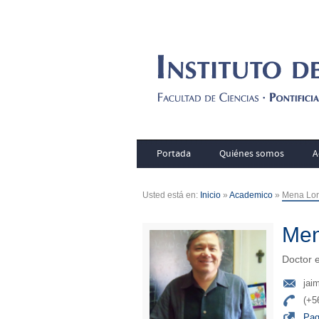
Portada
Quiénes somos
A
Usted está en:
Inicio
»
Academico
»
Mena Lor
Men
Doctor 
jai
(+5
Pag